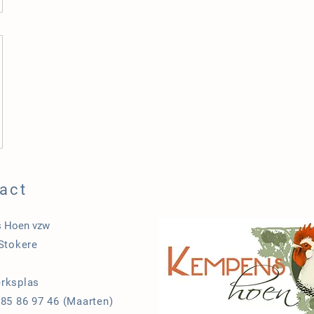
act
 Hoen vzw
 Stokere
1
rksplas
485 86 97 46 (Maarten)