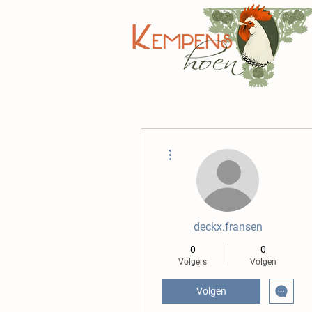
Meer acties
deckx.fransen
0
0
Volgers
Volgen
Volgen