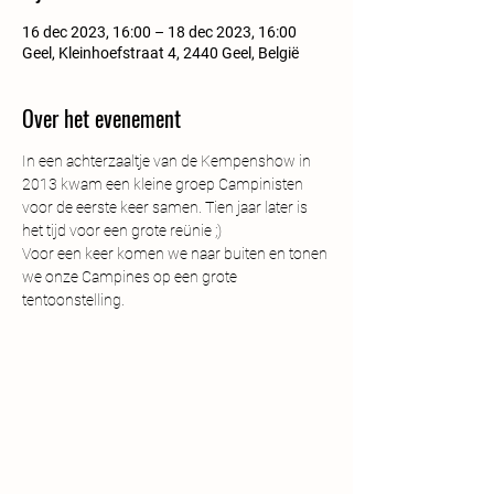
16 dec 2023, 16:00 – 18 dec 2023, 16:00
Geel, Kleinhoefstraat 4, 2440 Geel, België
Over het evenement
In een achterzaaltje van de Kempenshow in 
2013 kwam een kleine groep Campinisten 
voor de eerste keer samen. Tien jaar later is 
het tijd voor een grote reünie ;)
Voor een keer komen we naar buiten en tonen 
we onze Campines op een grote 
tentoonstelling. 