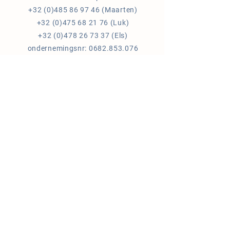
+32 (0)485 86 97 46
(Maarten)
+32 (0)475 68 21 76
(Luk)
+32 (0)478 26 73 37
(Els)
ondernemingsnr:
0682.853.076
info@kempenshoen.be
Blijf op de hoogte
NIEUWSBRIEF
Lid van