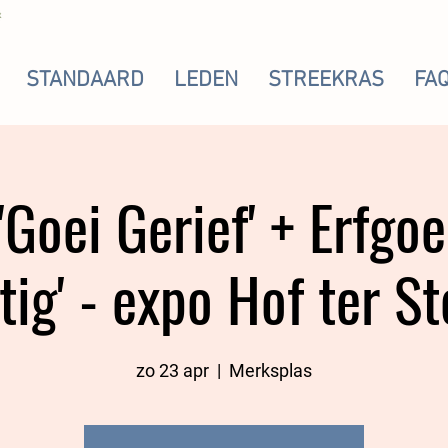
STANDAARD
LEDEN
STREEKRAS
FA
 'Goei Gerief' + Erfgo
tig' - expo Hof ter S
zo 23 apr
  |  
Merksplas