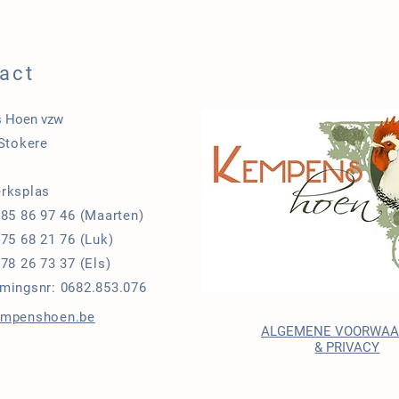
act
 Hoen vzw
 Stokere
1
rksplas
485 86 97 46 (Maarten)
75 68 21 76 (Luk)
78 26 73 37 (Els)
mingsnr: 0682.853.076
empenshoen.be
ALGEMENE VOORWA
& PRIVACY