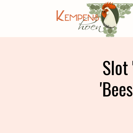
Slot
'Bees