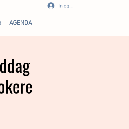
Inloggen
Q
AGENDA
eddag
tokere