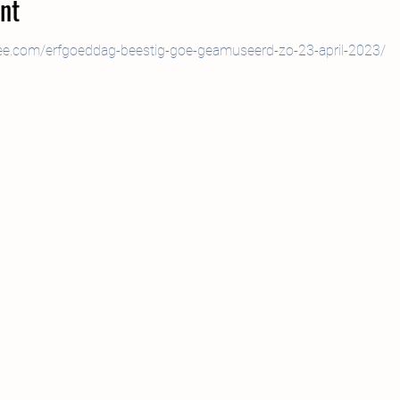
nt
free.com/erfgoeddag-beestig-goe-geamuseerd-zo-23-april-2023/