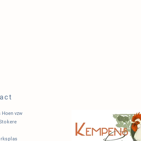
act
 Hoen vzw
 Stokere
1
rksplas