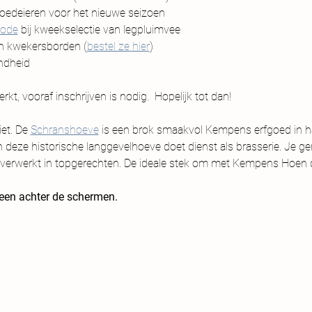
broedeieren voor het nieuwe seizoen
ode
 bij kweekselectie van legpluimvee
en kwekersborden (
bestel ze hier
)
ndheid
rkt, vooraf inschrijven is nodig.  Hopelijk tot dan!
et. De 
Schranshoeve
 is een brok smaakvol Kempens erfgoed in har
deze historische langgevelhoeve doet dienst als brasserie. Je g
erwerkt in topgerechten. De ideale stek om met Kempens Hoen dus
reen achter de schermen.