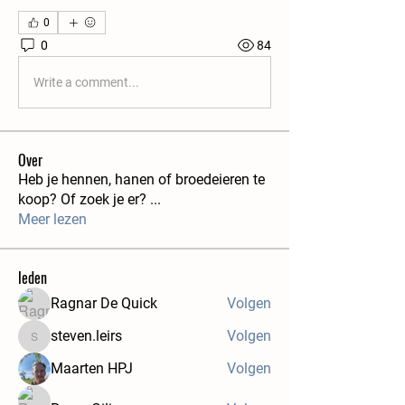
0
0
84
Write a comment...
Over
Heb je hennen, hanen of broedeieren te
koop? Of zoek je er?
...
Meer lezen
leden
Ragnar De Quick
Volgen
steven.leirs
Volgen
steven.leirs
Maarten HPJ
Volgen