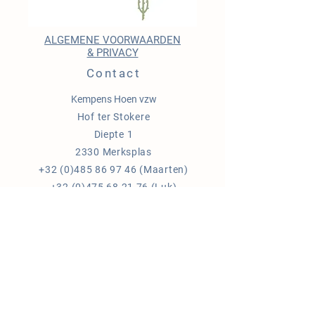
ALGEMENE VOORWAARDEN
& PRIVACY
Contact
Kempens Hoen vzw
Hof ter Stokere
Diepte 1
2330 Merksplas
+32 (0)485 86 97 46
(Maarten)
+32 (0)475 68 21 76
(Luk)
+32 (0)478 26 73 37
(Els)
ondernemingsnr:
0682.853.076
info@kempenshoen.be