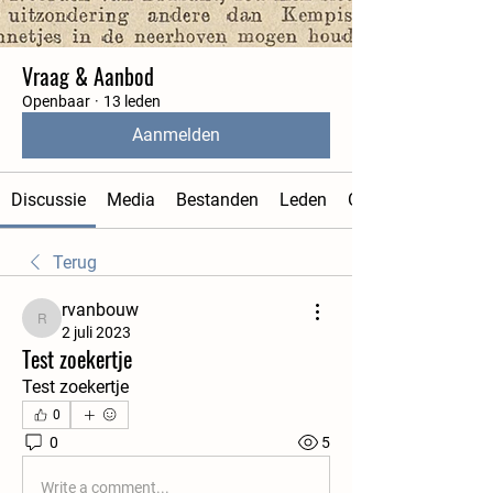
Vraag & Aanbod
Openbaar
·
13 leden
Aanmelden
Discussie
Media
Bestanden
Leden
Over
Terug
rvanbouw
rvanbouw
2 juli 2023
Test zoekertje
Test zoekertje  
0
0
5
Write a comment...