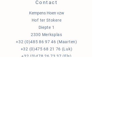
Contact
Kempens Hoen vzw
Hof ter Stokere
Diepte 1
2330 Merksplas
+32 (0)485 86 97 46
(Maarten)
+32 (0)475 68 21 76
(Luk)
+32 (0)478 26 73 37
(Els)
ondernemingsnr:
0682.853.076
info@kempenshoen.be
Blijf op de hoogte