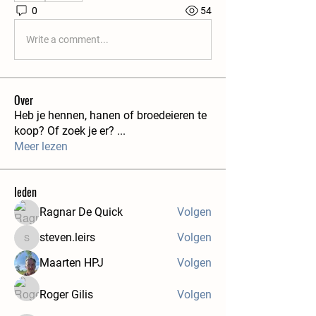
0
54
Write a comment...
Over
Heb je hennen, hanen of broedeieren te
koop? Of zoek je er?
...
Meer lezen
leden
Ragnar De Quick
Volgen
steven.leirs
Volgen
steven.leirs
Maarten HPJ
Volgen
Roger Gilis
Volgen