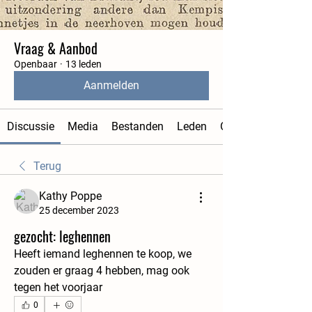
Vraag & Aanbod
Openbaar
·
13 leden
Aanmelden
Discussie
Media
Bestanden
Leden
Over
Terug
Kathy Poppe
25 december 2023
gezocht: leghennen
Heeft iemand leghennen te koop, we 
zouden er graag 4 hebben, mag ook 
tegen het voorjaar
0