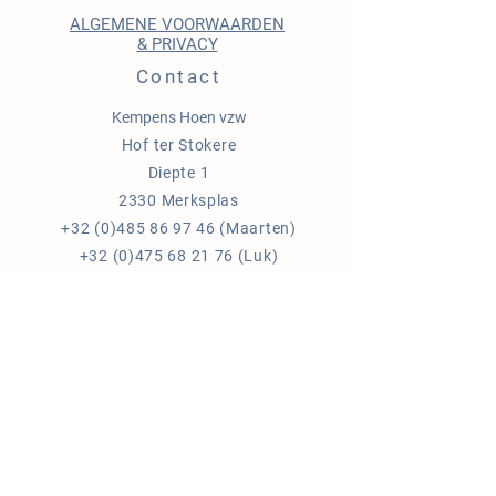
ALGEMENE VOORWAARDEN
& PRIVACY
Contact
Kempens Hoen vzw
Hof ter Stokere
Diepte 1
2330 Merksplas
+32 (0)485 86 97 46
(Maarten)
+32 (0)475 68 21 76
(Luk)
+32 (0)478 26 73 37
(Els)
ondernemingsnr:
0682.853.076
info@kempenshoen.be
Blijf op de hoogte