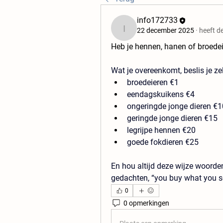
info172733
22 december 2025
·
heeft d
info172733
Heb je hennen, hanen of broedei
Wat je overeenkomt, beslis je ze
broedeieren €1​
eendagskuikens €4​
ongeringde jonge dieren €10
geringde jonge dieren €15​
legrijpe hennen €20​
goede fokdieren €25
En hou altijd deze wijze woorde
gedachten, “you buy what you se
0
0 opmerkingen