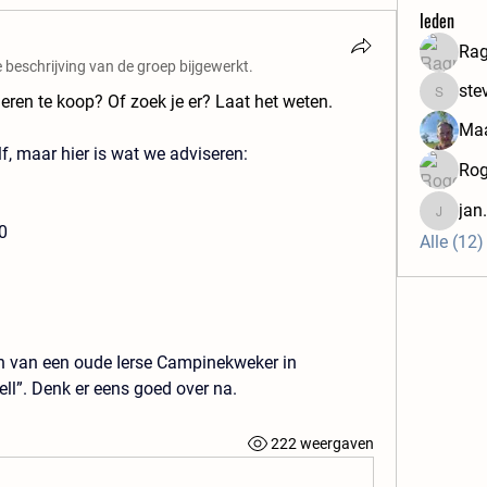
leden
Rag
e beschrijving van de groep bijgewerkt.
ste
eren te koop? Of zoek je er? Laat het weten.
steven.le
Maa
lf, maar hier is wat we adviseren:
Rog
jan
jan.pel
​
Alle (12)
n van een oude Ierse Campinekweker in 
ll”. Denk er eens goed over na.
222 weergaven