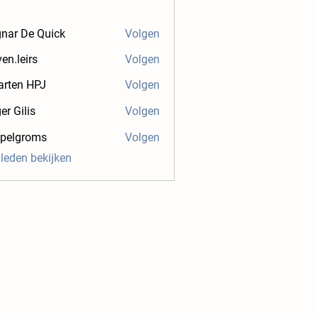
nar De Quick
Volgen
ven.leirs
Volgen
irs
rten HPJ
Volgen
er Gilis
Volgen
.pelgroms
Volgen
groms
 leden bekijken