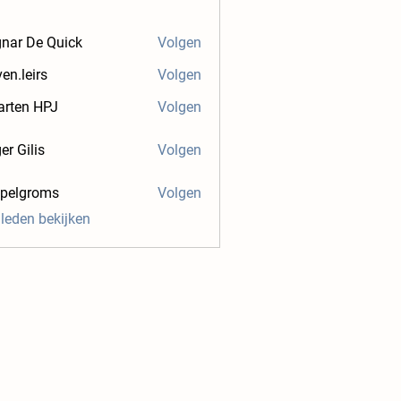
nar De Quick
Volgen
ven.leirs
Volgen
irs
rten HPJ
Volgen
er Gilis
Volgen
.pelgroms
Volgen
groms
 leden bekijken