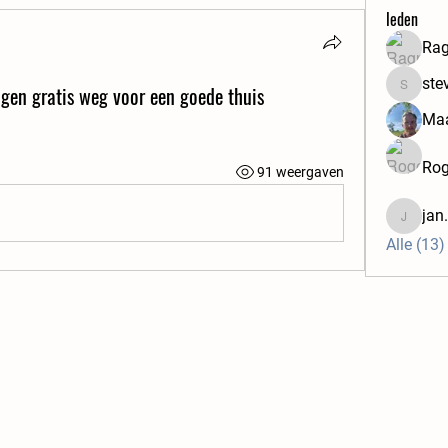
leden
Rag
ste
gen gratis weg voor een goede thuis
steven.le
Maa
Rog
91 weergaven
jan
jan.pel
Alle (13)