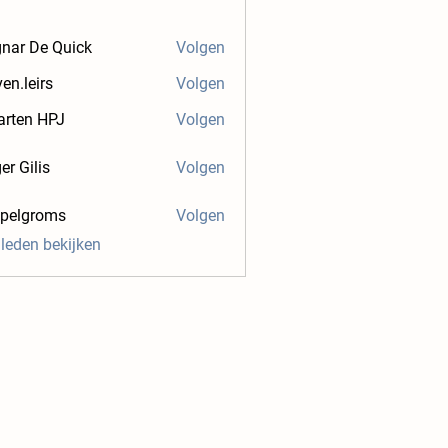
nar De Quick
Volgen
ven.leirs
Volgen
irs
rten HPJ
Volgen
er Gilis
Volgen
.pelgroms
Volgen
groms
 leden bekijken