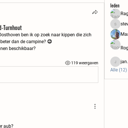
leden
Rag
ste
d-Turnhout
steven.le
Maa
Oosthoven ben ik op zoek naar kippen die zich 
t beter dan de campine? 😉
Rog
nnen beschikbaar? 
jan
119 weergaven
jan.pel
Alle (12)
er aub?