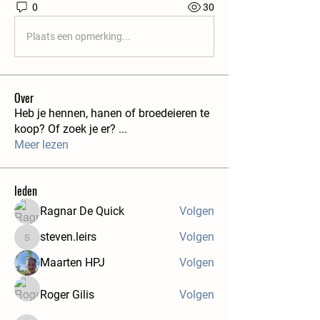
0
30
Plaats een opmerking...
Over
Heb je hennen, hanen of broedeieren te
koop? Of zoek je er?
...
Meer lezen
leden
Ragnar De Quick
Volgen
steven.leirs
Volgen
steven.leirs
Maarten HPJ
Volgen
Roger Gilis
Volgen