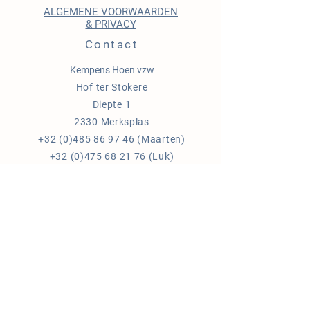
ALGEMENE VOORWAARDEN
& PRIVACY
Contact
Kempens Hoen vzw
Hof ter Stokere
Diepte 1
2330 Merksplas
+32 (0)485 86 97 46
(Maarten)
+32 (0)475 68 21 76
(Luk)
+32 (0)478 26 73 37
(Els)
ondernemingsnr:
0682.853.076
info@kempenshoen.be
Blijf op de hoogte