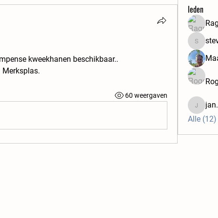
leden
Rag
ste
steven.le
Maa
empense kweekhanen beschikbaar..
,  Merksplas.
Rog
60 weergaven
jan
jan.pel
Alle (12)