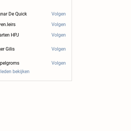
nar De Quick
Volgen
ven.leirs
Volgen
irs
rten HPJ
Volgen
er Gilis
Volgen
.pelgroms
Volgen
groms
 leden bekijken