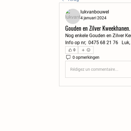
lukvanbouwel
4 januari 2024
Gouden en Zilver Kweekhanen.
Nog enkele Gouden en Zilver K
Info op nr;  0475 68 21 76   Luk
0
0 opmerkingen
Rédigez un commentaire...