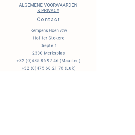
ALGEMENE VOORWAARDEN
& PRIVACY
Contact
Kempens Hoen vzw
Hof ter Stokere
Diepte 1
2330 Merksplas
+32 (0)485 86 97 46
(Maarten)
+32 (0)475 68 21 76
(Luk)
+32 (0)478 26 73 37
(Els)
ondernemingsnr:
0682.853.076
info@kempenshoen.be
Blijf op de hoogte