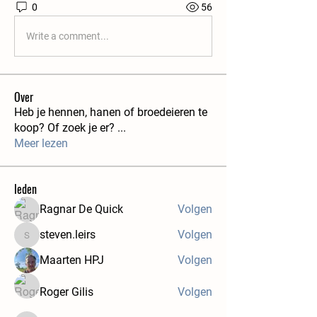
0
56
Write a comment...
Over
Heb je hennen, hanen of broedeieren te
koop? Of zoek je er?
...
Meer lezen
leden
Ragnar De Quick
Volgen
steven.leirs
Volgen
steven.leirs
Maarten HPJ
Volgen
Roger Gilis
Volgen