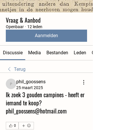
Vraag & Aanbod
Openbaar
·
12 leden
Aanmelden
Discussie
Media
Bestanden
Leden
Over
Terug
phil_goossens
phil_goossens
25 maart 2025
Ik zoek 3 gouden campines - heeft er
iemand te koop?
phil_goossens@hotmail.com
0