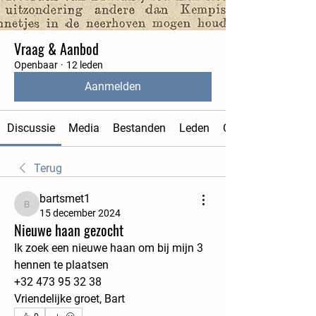
Vraag & Aanbod
Openbaar
·
12 leden
Aanmelden
Discussie
Media
Bestanden
Leden
Over
Terug
bartsmet1
bartsmet1
15 december 2024
Nieuwe haan gezocht
Ik zoek een nieuwe haan om bij mijn 3 
hennen te plaatsen  
+32 473 95 32 38
Vriendelijke groet, Bart