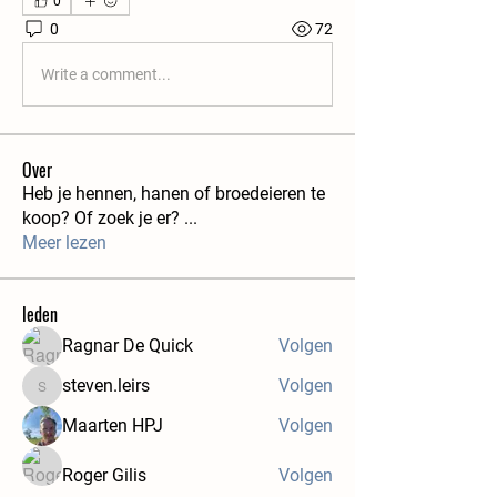
0
0
72
Write a comment...
Over
Heb je hennen, hanen of broedeieren te
koop? Of zoek je er?
...
Meer lezen
leden
Ragnar De Quick
Volgen
steven.leirs
Volgen
steven.leirs
Maarten HPJ
Volgen
Roger Gilis
Volgen