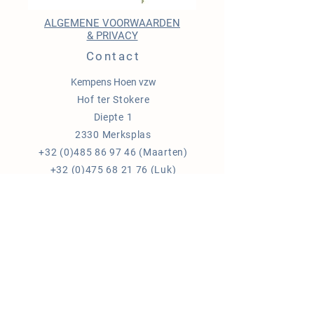
ALGEMENE VOORWAARDEN
& PRIVACY
Contact
Kempens Hoen vzw
Hof ter Stokere
Diepte 1
2330 Merksplas
+32 (0)485 86 97 46
(Maarten)
+32 (0)475 68 21 76
(Luk)
+32 (0)478 26 73 37
(Els)
ondernemingsnr:
0682.853.076
info@kempenshoen.be
Blijf op de hoogte