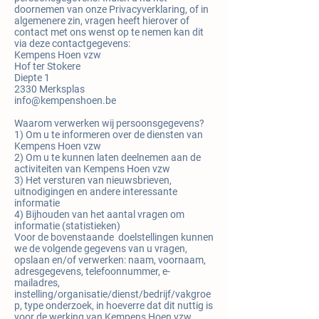
doornemen van onze Privacyverklaring, of in
algemenere zin, vragen heeft hierover of
contact met ons wenst op te nemen kan dit
via deze contactgegevens:
Kempens Hoen vzw
Hof ter Stokere
Diepte 1
2330 Merksplas
info@kempenshoen.be
Waarom verwerken wij persoonsgegevens?
1) Om u te informeren over de diensten van
Kempens Hoen vzw
2) Om u te kunnen laten deelnemen aan de
activiteiten van Kempens Hoen vzw
3) Het versturen van nieuwsbrieven,
uitnodigingen en andere interessante
informatie
4) Bijhouden van het aantal vragen om
informatie (statistieken)
Voor de bovenstaande doelstellingen kunnen
we de volgende gegevens van u vragen,
opslaan en/of verwerken: naam, voornaam,
adresgegevens, telefoonnummer, e-
mailadres,
instelling/organisatie/dienst/bedrijf/vakgroe
p, type onderzoek, in hoeverre dat dit nuttig is
voor de werking van Kempens Hoen vzw.