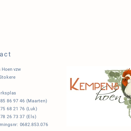
act
 Hoen vzw
 Stokere
1
rksplas
485 86 97 46 (Maarten)
75 68 21 76 (Luk)
78 26 73 37 (Els)
mingsnr: 0682.853.076