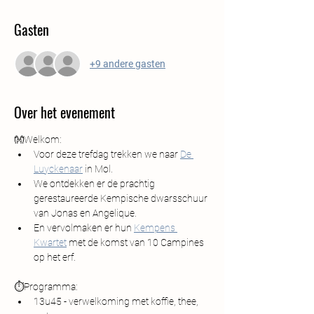
Gasten
+9 andere gasten
Over het evenement
👐Welkom:
Voor deze trefdag trekken we naar 
De 
Luyckenaar
 in Mol.
We ontdekken er de prachtig 
gerestaureerde Kempische dwarsschuur 
van Jonas en Angelique.
En vervolmaken er hun 
Kempens 
Kwartet
 met de komst van 10 Campines 
op het erf.
⏱️Programma:
13u45 - verwelkoming met koffie, thee, 