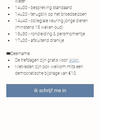
water
14u00 - bespreking standaard
14u20 - terugblik op het broedseizoen
14u40 - collegiale keuring jonge dieren 
(minstens 15 weken oud)
15u30 - rondleiding & persmomentje
17u00 - afsluitend drankje
🎟️Deelname:
De trefdagen zijn gratis voor 
leden
. 
Niet-leden zijn ook welkom mits een 
democratische bijdrage van €10.
ik schrijf me in